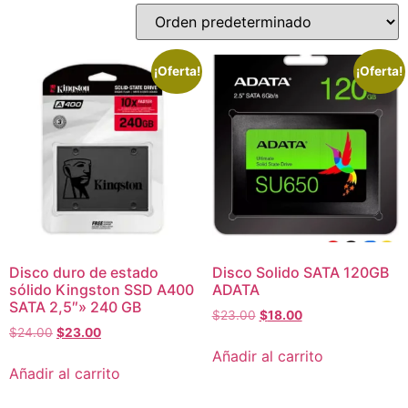
¡Oferta!
¡Oferta!
Disco duro de estado
Disco Solido SATA 120GB
sólido Kingston SSD A400
ADATA
SATA 2,5″» 240 GB
$
23.00
$
18.00
$
24.00
$
23.00
Añadir al carrito
Añadir al carrito