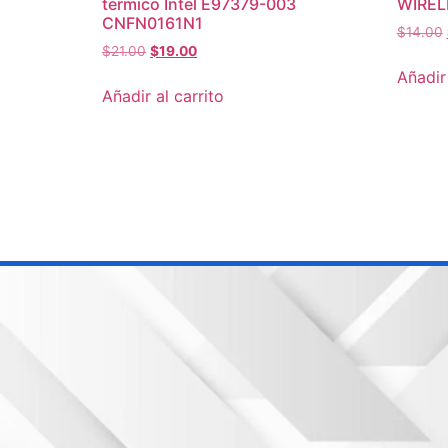
térmico Intel E97379-003
WIREL
CNFN0161N1
$
14.00
$
21.00
$
19.00
Añadir 
Añadir al carrito