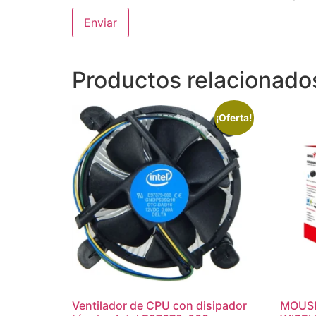
Productos relacionado
¡Oferta!
Ventilador de CPU con disipador
MOUSE