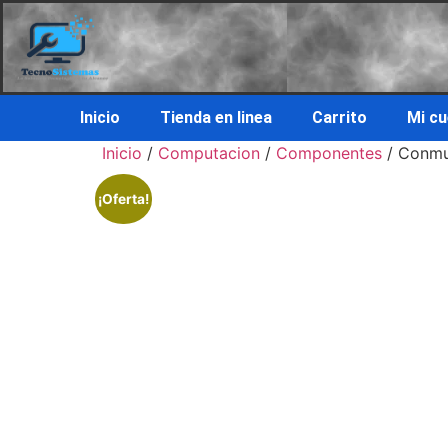
Inicio
Tienda en linea
Carrito
Mi c
Inicio
/
Computacion
/
Componentes
/ Conmut
¡Oferta!